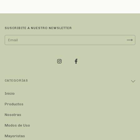
SUSCRIBITE A NUESTRO NEWSLETTER
CATEGORÍAS
Inicio
Productos
Nosotras
Modos de Uso
Mayoristas