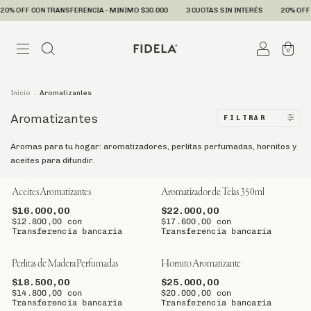
0% OFF CON TRANSFERENCIA - MINIMO $30.000
3 CUOTAS SIN INTERÉS
20% OFF 
0
Inicio
.
Aromatizantes
Aromatizantes
FILTRAR
Aromas para tu hogar: aromatizadores, perlitas perfumadas, hornitos y
aceites para difundir.
Aceites Aromatizantes
Aromatizador de Telas 350ml
$16.000,00
$22.000,00
$12.800,00
con
$17.600,00
con
Transferencia bancaria
Transferencia bancaria
Perlitas de Madera Perfumadas
Hornito Aromatizante
$18.500,00
$25.000,00
$14.800,00
con
$20.000,00
con
Transferencia bancaria
Transferencia bancaria