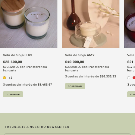
Vela de Soja LUPE
Vela de Soja AMY
Vela
$25.400,00
$49.000,00
$21.
$20.320,00
con
Transferencia
$39.200,00
con
Transferencia
$17.
bancaria
bancaria
banc
3
cuotas sin interés de
$16.333,33
+1
3
cuotas sin interés de
$8.466,67
3
cuo
COMPRAR
COMPRAR
CO
SUSCRIBITE A NUESTRO NEWSLETTER