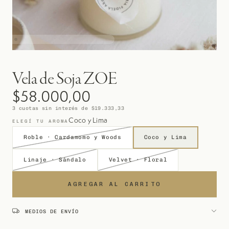
Vela de Soja ZOE
$58.000,00
3
cuotas sin interés de
$19.333,33
Coco y Lima
ELEGÍ TU AROMA
Roble · Cardamomo y Woods
Coco y Lima
Linaje · Sándalo
Velvet · Floral
MEDIOS DE ENVÍO